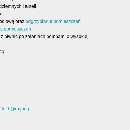
ziemnych i tuneli
w
gociową oraz
odgrzybianie pomieszczeń
zy pomieszczeń
piwnic po zalaniach pompami o wysokiej
ną
:
tech@rayart.pl