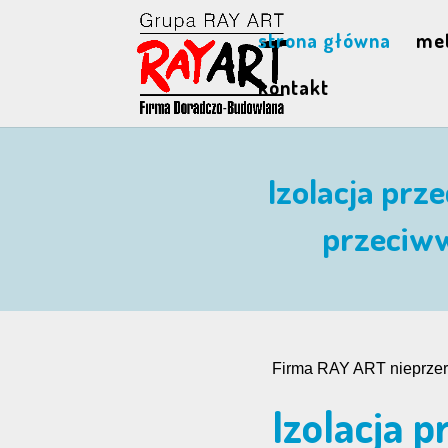
strona główna
me
kontakt
Izolacja prz
przeciw
Firma RAY ART nieprzerw
Izolacja 