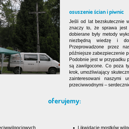
osuszenie ścian i piwnic
Jeśli od lat bezskutecznie
znaczy to, że sprawa jest
dobierane były metody wyk
niezbędną wiedzę i doś
Przeprowadzone przez na
późniejsze zabezpieczenie po
Podobnie jest w przypadku p
są zawilgocone. Co poza t
krok, umożliwiający skutecz
zainteresowani naszymi u
przeciwwodnymi – serdeczni
oferujemy:
zeciwwilgociowych
Likwidacje mostków wil