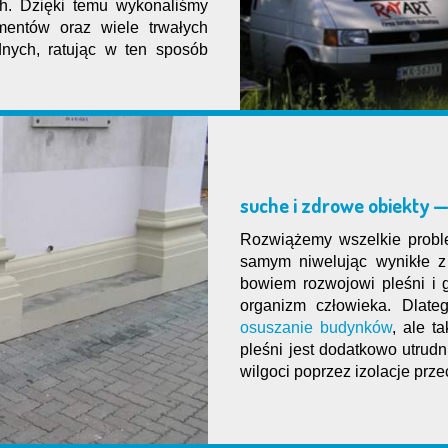
h. Dzięki temu wykonaliśmy
mentów oraz wiele trwałych
dnych, ratując w ten sposób
suche i zdrowe obiekty 
Rozwiążemy wszelkie proble
samym niwelując wynikłe z
bowiem rozwojowi pleśni i 
organizm człowieka. Dlateg
osuszanie budynków
, ale t
pleśni jest dodatkowo utrudn
wilgoci poprzez izolacje prz