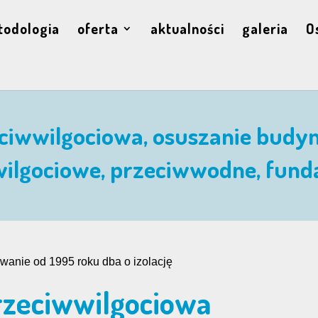
todologia
oferta
aktualności
galeria
O
eciwwilgociowa, osuszanie budyn
wilgociowe, przeciwwodne, fun
anie od 1995 roku dba o izolację
przeciwwilgociowa