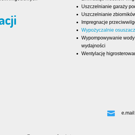
Uszczelnianie garaży pod
acji
Uszczelnianie zbiornikó
Impregnacje przeciwwil
Wypożyczalnie osuszac
Wypompowywanie wody z 
wydajności
Wentylację higrosterowa

e.mail