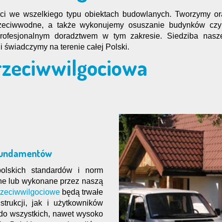
goci we wszelkiego typu obiektach budowlanych. Tworzymy ora
rzeciwwodne, a także wykonujemy osuszanie budynków czy
rofesjonalnym doradztwem w tym zakresie. Siedziba nasze
 świadczymy na terenie całej Polski.
przeciwwilgociowa
e fundamentów
olskich standardów i norm
ne lub wykonane przez naszą
przeciwwilgociowe
będą trwałe
rukcji, jak i użytkowników
 do wszystkich, nawet wysoko