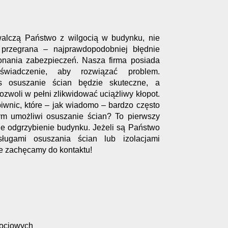
 walczą Państwo z wilgocią w budynku, nie
 przegrana – najprawdopodobniej błędnie
onania zabezpieczeń. Nasza firma posiada
wiadczenie, aby rozwiązać problem.
s osuszanie ścian będzie skuteczne, a
zwoli w pełni zlikwidować uciążliwy kłopot.
iwnic, które – jak wiadomo – bardzo często
ym umożliwi osuszanie ścian? To pierwszy
ne odgrzybienie budynku. Jeżeli są Państwo
sługami osuszania ścian lub izolacjami
e zachęcamy do kontaktu!
gociowych