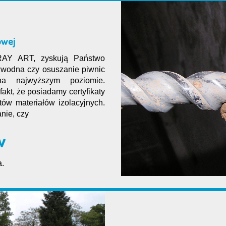
owej
RAY ART, zyskują Państwo
wwodna czy osuszanie piwnic
a najwyższym poziomie.
fakt, że posiadamy certyfikaty
ów materiałów izolacyjnych.
nie, czy
w
a.